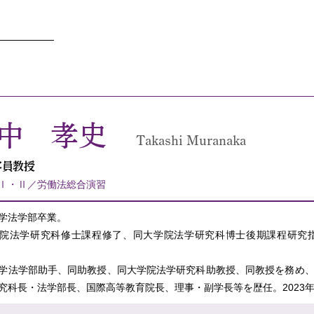
中 孝史
Takashi Muranaka
客員教授
Ⅰ・Ⅱ／労働法総合演習
学法学部卒業。
院法学研究科修士課程修了、同大学院法学研究科博士後期課程研究
学法学部助手、同助教授、同大学院法学研究科助教授、同教授を務め、2
究科長・法学部長、国際高等教育院長、理事・副学長等を歴任。2023年