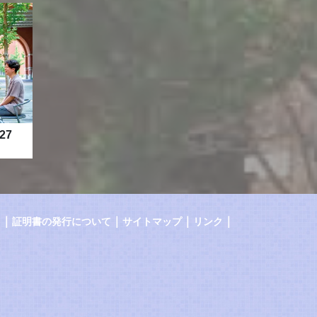
27
｜
｜
｜
｜
証明書の発行について
サイトマップ
リンク