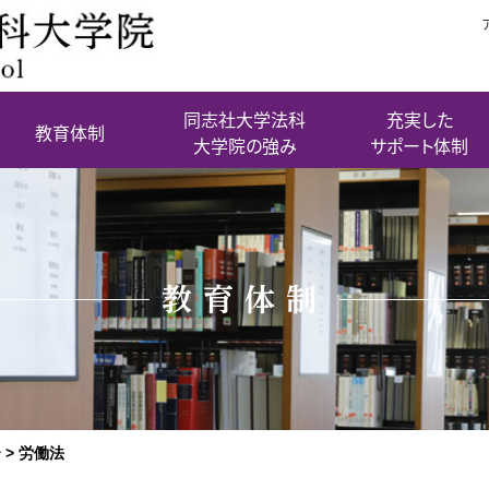
同志社大学法科
充実した
教育体制
大学院の強み
サポート体制
教育体制
介
>
労働法