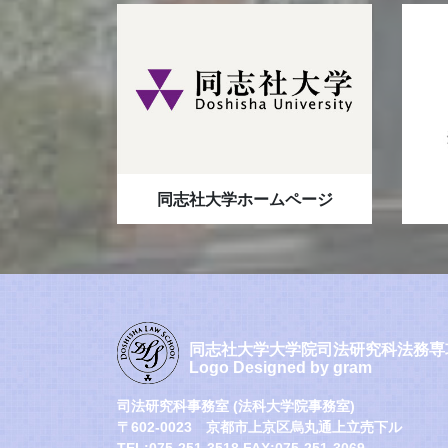
同志社大学ホームページ
同志社大学大学院司法研究科法務専
Logo Designed by gram
司法研究科事務室 (法科大学院事務室)
〒602-0023 京都市上京区烏丸通上立売下ル