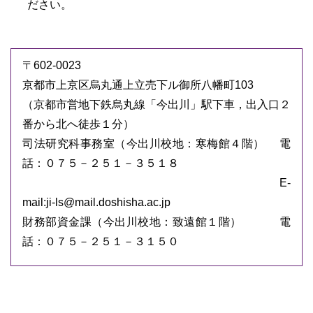
ださい。
〒602-0023
京都市上京区烏丸通上立売下ル御所八幡町103
（京都市営地下鉄烏丸線「今出川」駅下車，出入口２
番から北へ徒歩１分）
司法研究科事務室（今出川校地：寒梅館４階） 電
話：０７５－２５１－３５１８
E-
mail:ji-ls@mail.doshisha.ac.jp
財務部資金課（今出川校地：致遠館１階） 電
話：０７５－２５１－３１５０