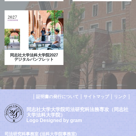
同志社大学法科大学院2027
デジタルパンフレット
｜
｜
｜
｜
証明書の発行について
サイトマップ
リンク
同志社大学大学院司法研究科法務専攻（同志社
大学法科大学院）
Logo Designed by gram
司法研究科事務室 (法科大学院事務室)