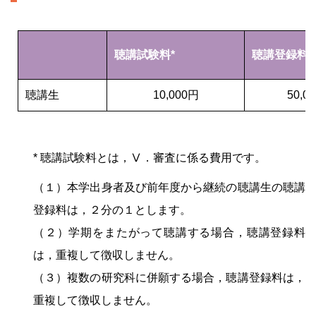
聴講試験料*
聴講登録料
聴講生
10,000円
50,0
* 聴講試験料とは，Ⅴ．審査に係る費用です。
（１）本学出身者及び前年度から継続の聴講生の聴講
登録料は，２分の１とします。
（２）学期をまたがって聴講する場合，聴講登録料
は，重複して徴収しません。
（３）複数の研究科に併願する場合，聴講登録料は，
重複して徴収しません。