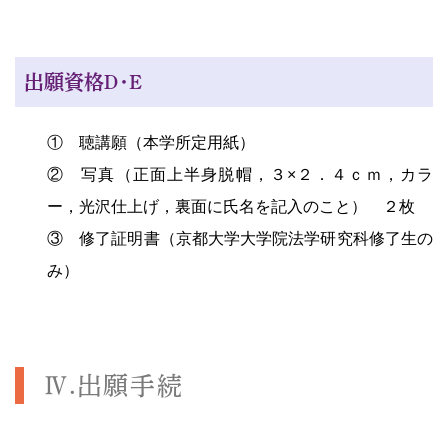
出願資格Ｄ・Ｅ
① 聴講願（本学所定用紙）
② 写真（正面上半身脱帽，３×２．４ｃｍ，カラ
ー，光沢仕上げ，裏面に氏名を記入のこと） ２枚
③ 修了証明書（京都大学大学院法学研究科修了生の
み）
Ⅳ.出願手続