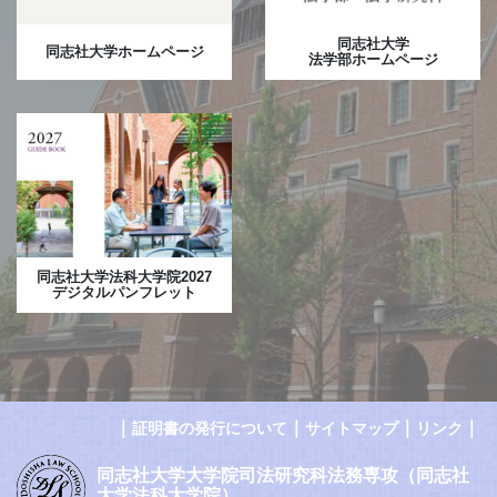
同志社大学
同志社大学ホームページ
法学部ホームページ
同志社大学法科大学院2027
デジタルパンフレット
｜
｜
｜
｜
証明書の発行について
サイトマップ
リンク
同志社大学大学院司法研究科法務専攻（同志社
大学法科大学院）