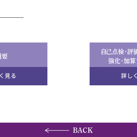
自己点検・評
概要
強化・加算
BACK