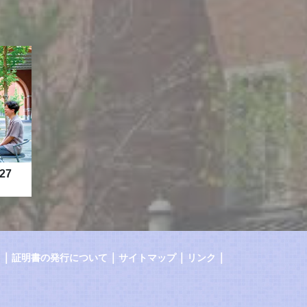
27
｜
｜
｜
｜
証明書の発行について
サイトマップ
リンク