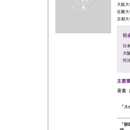
大阪大
近畿大
京都大
社
日
大
司法
主要
著書
「ス
「担