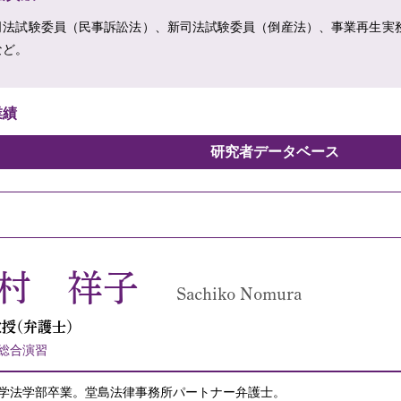
司法試験委員（民事訴訟法）、新司法試験委員（倒産法）、事業再生実
など。
業績
研究者データベース
村 祥子
Sachiko Nomura
授（弁護士）
総合演習
学法学部卒業。堂島法律事務所パートナー弁護士。