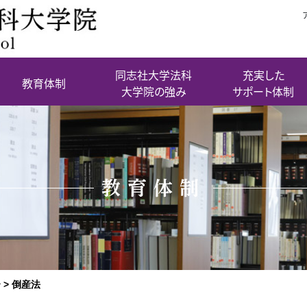
同志社大学法科
充実した
教育体制
大学院の強み
サポート体制
教育体制
介
>
倒産法