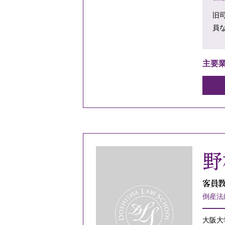
旧
員
主要
野
客員教
倒産法
大阪大