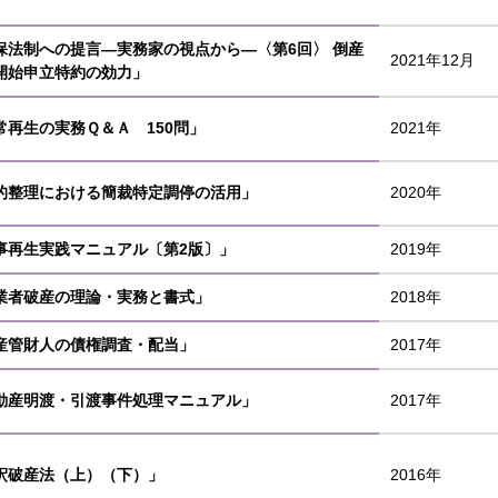
保法制への提言―実務家の視点から―〈第6回〉 倒産
2021年12月
開始申立特約の効力」
常再生の実務Ｑ＆Ａ 150問」
2021年
的整理における簡裁特定調停の活用」
2020年
事再生実践マニュアル〔第2版〕」
2019年
業者破産の理論・実務と書式」
2018年
産管財人の債権調査・配当」
2017年
動産明渡・引渡事件処理マニュアル」
2017年
釈破産法（上）（下）」
2016年