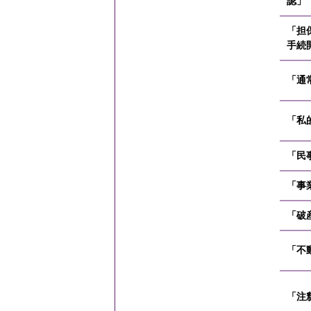
認」
「担
手続
「通
「私
「民
「事
「破
「不
「注