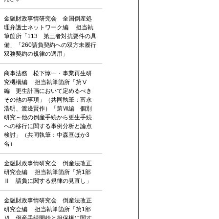
金融財政事情研究会 全国倒産処
理弁護士ネットワーク編 担当執
筆箇所「113 第三者対抗要件の具
備」「260請負契約への双方未履行
双務契約の規律の適用」
商事法務 松下惇一・事業再生研
究機構編 担当執筆箇所「第Ⅴ
編 更生計画において定めるべき
その他の事項」（共同執筆：富永
浩明、渡邊賢作）「第Ⅶ編 個別
研究～他の倒産手続から更生手続
への移行に関する事例分析と論点
検討」（共同執筆：中森亘ほか3
名）
金融財政事情研究会 倒産法改正
研究会編 担当執筆箇所「第1部
Ⅱ 請負に関する規律の見直し」
金融財政事情研究会 倒産法改正
研究会編 担当執筆箇所「第1部
Ⅵ 倒産手続開始と担保権に関す