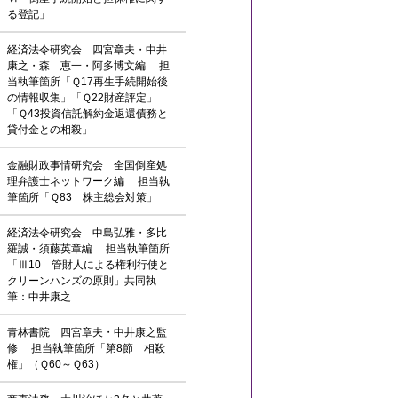
る登記」
経済法令研究会 四宮章夫・中井
康之・森 恵一・阿多博文編 担
当執筆箇所「Ｑ17再生手続開始後
の情報収集」「Ｑ22財産評定」
「Ｑ43投資信託解約金返還債務と
貸付金との相殺」
金融財政事情研究会 全国倒産処
理弁護士ネットワーク編 担当執
筆箇所「Ｑ83 株主総会対策」
経済法令研究会 中島弘雅・多比
羅誠・須藤英章編 担当執筆箇所
「Ⅲ10 管財人による権利行使と
クリーンハンズの原則」共同執
筆：中井康之
青林書院 四宮章夫・中井康之監
修 担当執筆箇所「第8節 相殺
権」（Ｑ60～Ｑ63）