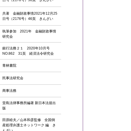
日号（2178号）50頁 きんざい
共著 金融財政事情2021年12月25
日号（2176号）46頁 きんざい
執筆参加 2021年 金融財政事情
研究会
銀行法務２１ 2020年10月号
NO.862 31頁 経済法令研究会
青林書院
民事法研究会
商事法務
堂島法律事務所編著 新日本法規出
版
田原睦夫／山本和彦監修 全国倒
産処理弁護士ネットワーク 編 き
んざい