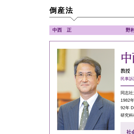
倒産法
中西 正
野
中
教授
民事訴
同志社
198
92年 
研究科
社