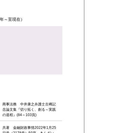
4年～至現在）
商事法務 中井康之弁護士古稀記
念論文集『切り拓く、創る～実践
の道程』(84～103頁)
共著 金融財政事情2022年1月25