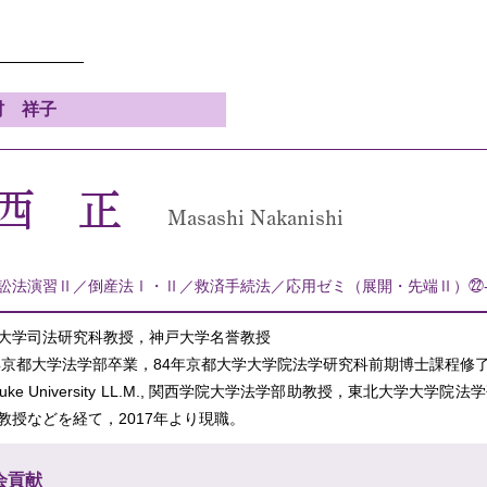
村 祥子
西 正
Masashi Nakanishi
訟法演習Ⅱ／倒産法Ⅰ・Ⅱ／救済手続法／応用ゼミ（展開・先端Ⅱ）㉒-
大学司法研究科教授，神戸大学名誉教授
2年京都大学法学部卒業，84年京都大学大学院法学研究科前期博士課程修
Duke University LL.M., 関西学院大学法学部助教授，東北大学
教授などを経て，2017年より現職。
会貢献