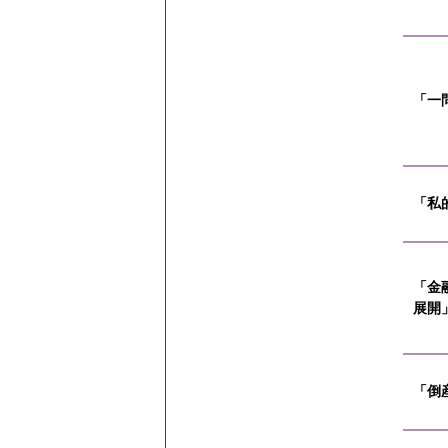
「一
「私
「金
展開
「倒