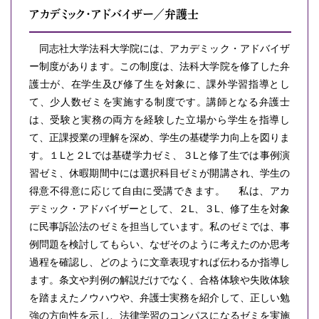
アカデミック・アドバイザー／弁護士
同志社大学法科大学院には、アカデミック・アドバイザ
ー制度があります。この制度は、法科大学院を修了した弁
護士が、在学生及び修了生を対象に、課外学習指導とし
て、少人数ゼミを実施する制度です。講師となる弁護士
は、受験と実務の両方を経験した立場から学生を指導し
て、正課授業の理解を深め、学生の基礎学力向上を図りま
す。１Lと２Lでは基礎学力ゼミ、３Lと修了生では事例演
習ゼミ、休暇期間中には選択科目ゼミが開講され、学生の
得意不得意に応じて自由に受講できます。 私は、アカ
デミック・アドバイザーとして、２L、３L、修了生を対象
に民事訴訟法のゼミを担当しています。私のゼミでは、事
例問題を検討してもらい、なぜそのように考えたのか思考
過程を確認し、どのように文章表現すれば伝わるか指導し
ます。条文や判例の解説だけでなく、合格体験や失敗体験
を踏まえたノウハウや、弁護士実務を紹介して、正しい勉
強の方向性を示し、法律学習のコンパスになるゼミを実施