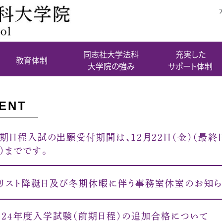
同志社大学法科
充実した
教育体制
大学院の強み
サポート体制
ENT
期日程入試の出願受付期間は、12月22日（金）（最
）までです。
リスト降誕日及び冬期休暇に伴う事務室休室のお知
０２４年度入学試験（前期日程）の追加合格について