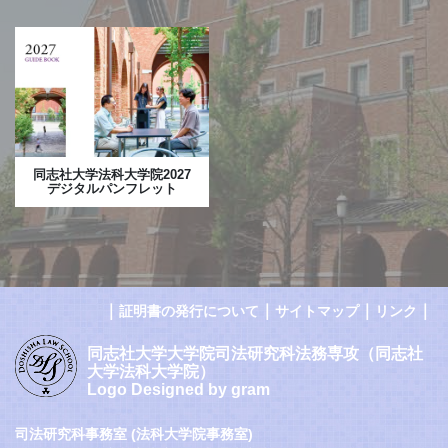
同志社大学法科大学院2027
デジタルパンフレット
｜
｜
｜
｜
証明書の発行について
サイトマップ
リンク
同志社大学大学院司法研究科法務専攻（同志社
大学法科大学院）
Logo Designed by gram
司法研究科事務室 (法科大学院事務室)