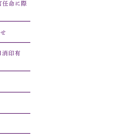
官任命に際
らせ
日消印有