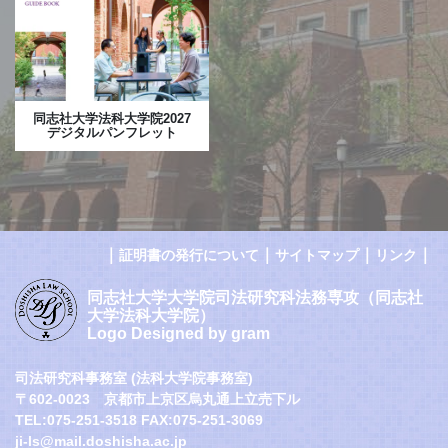
同志社大学法科大学院2027
デジタルパンフレット
｜
｜
｜
｜
証明書の発行について
サイトマップ
リンク
同志社大学大学院司法研究科法務専攻（同志社
大学法科大学院）
Logo Designed by gram
司法研究科事務室 (法科大学院事務室)
〒602-0023 京都市上京区烏丸通上立売下ル
TEL:075-251-3518 FAX:075-251-3069
ji-ls@mail.doshisha.ac.jp