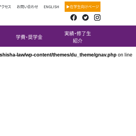
アクセス
お問い合わせ
ENGLISH
▶在学生向けページ
実績・修了生
学費・奨学金
紹介
oshisha-law/wp-content/themes/du_theme/gnav.php
on line