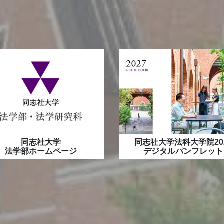
程入試の出願受付期間は、12月22日（月）（最終日消印有効
6年度入学試験（前期日程）の追加合格について
年司法試験の合格発表を受けて
13日（土）9:00～国際シンポジウムを開催します
業制度を利用した司法研究科への進学に関する説明会 12/2（火
12日（水）15：00 入試説明会を開催します
6年度外国人留学生入学試験の結果について
6年度法曹コース特別選抜入学試験（前期日程）の第２次選考の
6年度法曹コース特別選抜入学試験（前期日程）の第1次選考の
同志社大学
同志社大学法科大学院20
法学部ホームページ
デジタルパンフレット