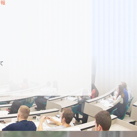
情報
て
）