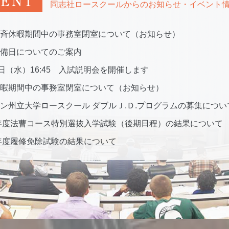
VENT
同志社ロースクールからのお知らせ・イベント
斉休暇期間中の事務室閉室について（お知らせ）
備日についてのご案内
0日（水）16:45 入試説明会を開催します
暇期間中の事務室閉室について（お知らせ）
ン州立大学ロースクール ダブルＪ.Ｄ.プログラムの募集につい
6年度法曹コース特別選抜入学試験（後期日程）の結果について
6年度履修免除試験の結果について
6年度入学試験（後期日程）の結果について
備日についてのご案内
長メッセージ（阿多博文先生の最高裁判所裁判官任命に際して
ト降誕日及び冬期休暇に伴う事務室休室のお知らせ