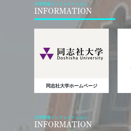
後期日
お知らせ
2025.12.3
大学関連インフォメーション
INFORMATION
202
お知らせ
2025.11.20
令和７
お知らせ
2025.11.13
12月
国際
2025.11.4
早期卒
お知らせ
2025.10.22
11月
イベント
2025.10.14
202
お知らせ
2025.10.10
202
お知らせ
2025.10.10
202
お知らせ
2025.9.29
同志社大学ホームページ
大学関連インフォメーション
INFORMATION