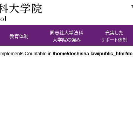
同志社大学法科
充実した
教育体制
大学院の強み
サポート体制
t implements Countable in
/home/doshisha-law/public_html/d