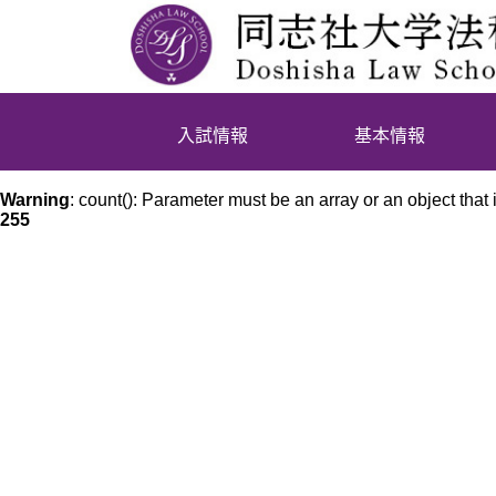
入試情報
基本情報
Warning
: count(): Parameter must be an array or an object tha
255