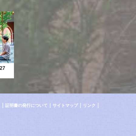
27
｜
｜
｜
｜
証明書の発行について
サイトマップ
リンク