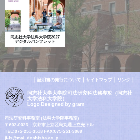
同志社大学法科大学院2027
デジタルパンフレット
｜
｜
｜
｜
証明書の発行について
サイトマップ
リンク
同志社大学大学院司法研究科法務専攻（同志社
大学法科大学院）
Logo Designed by gram
司法研究科事務室 (法科大学院事務室)
〒602-0023 京都市上京区烏丸通上立売下ル
TEL:075-251-3518 FAX:075-251-3069
ji-ls@mail.doshisha.ac.jp