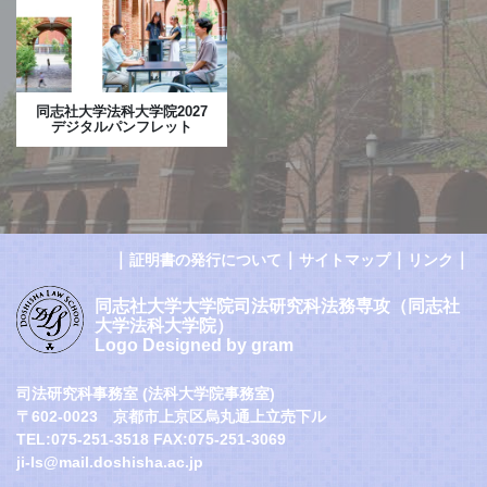
同志社大学法科大学院2027
デジタルパンフレット
｜
｜
｜
｜
証明書の発行について
サイトマップ
リンク
同志社大学大学院司法研究科法務専攻（同志社
大学法科大学院）
Logo Designed by gram
司法研究科事務室 (法科大学院事務室)
〒602-0023 京都市上京区烏丸通上立売下ル
TEL:075-251-3518 FAX:075-251-3069
ji-ls@mail.doshisha.ac.jp