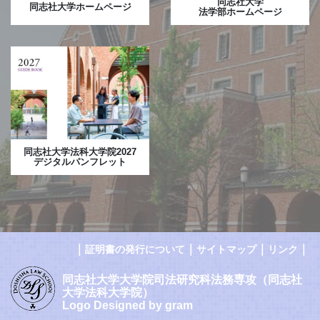
同志社大学
同志社大学ホームページ
法学部ホームページ
同志社大学法科大学院2027
デジタルパンフレット
｜
｜
｜
｜
証明書の発行について
サイトマップ
リンク
同志社大学大学院司法研究科法務専攻（同志社
大学法科大学院）
Logo Designed by gram