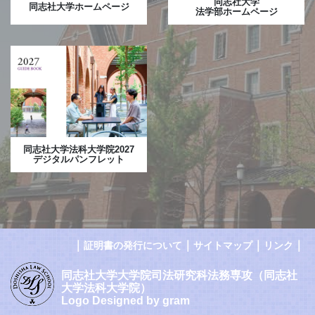
同志社大学
同志社大学ホームページ
法学部ホームページ
同志社大学法科大学院2027
デジタルパンフレット
｜
｜
｜
｜
証明書の発行について
サイトマップ
リンク
同志社大学大学院司法研究科法務専攻（同志社
大学法科大学院）
Logo Designed by gram