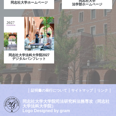
同志社大学
同志社大学ホームページ
法学部ホームページ
同志社大学法科大学院2027
デジタルパンフレット
｜
｜
｜
｜
証明書の発行について
サイトマップ
リンク
同志社大学大学院司法研究科法務専攻（同志社
大学法科大学院）
Logo Designed by gram