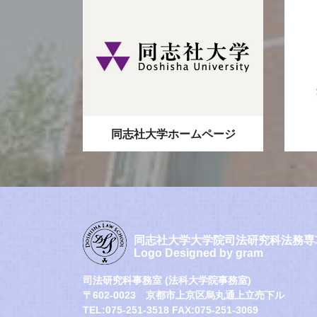
同志社大学ホームページ
同志社大学大学院司法研究科法務専
Logo Designed by gram
司法研究科事務室 (法科大学院事務室)
〒602-0023 京都市上京区烏丸通上立売下ル
TEL:075-251-3518 FAX:075-251-3069