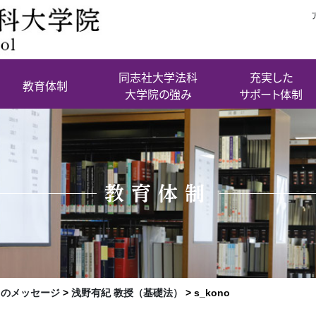
同志社大学法科
充実した
教育体制
大学院の強み
サポート体制
教育体制
らのメッセージ
>
浅野有紀 教授（基礎法）
>
s_kono