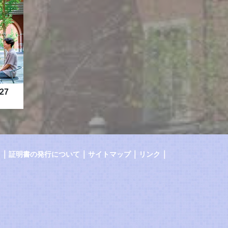
27
｜
｜
｜
｜
証明書の発行について
サイトマップ
リンク