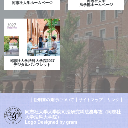
同志社大学
同志社大学ホームページ
法学部ホームページ
同志社大学法科大学院2027
デジタルパンフレット
｜
｜
｜
｜
証明書の発行について
サイトマップ
リンク
同志社大学大学院司法研究科法務専攻（同志社
大学法科大学院）
Logo Designed by gram