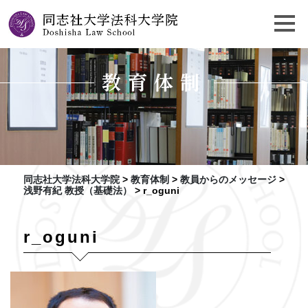
教育体制
同志社大学法科大学院
>
教育体制
>
教員からのメッセージ
>
浅野有紀 教授（基礎法）
>
r_oguni
r_oguni