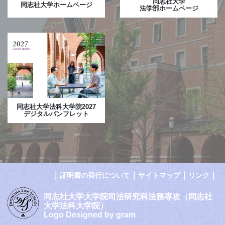
同志社大学
同志社大学ホームページ
法学部ホームページ
同志社大学法科大学院2027
デジタルパンフレット
｜
｜
｜
｜
証明書の発行について
サイトマップ
リンク
同志社大学大学院司法研究科法務専攻（同志社
大学法科大学院）
Logo Designed by gram