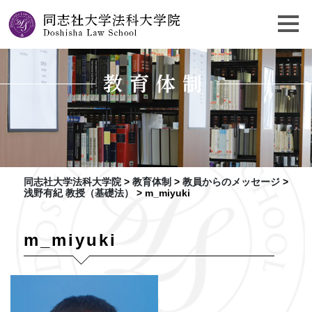
教育体制
同志社大学法科大学院
>
教育体制
>
教員からのメッセージ
>
浅野有紀 教授（基礎法）
>
m_miyuki
m_miyuki