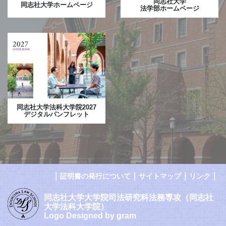
同志社大学
同志社大学ホームページ
法学部ホームページ
同志社大学法科大学院2027
デジタルパンフレット
｜
｜
｜
｜
証明書の発行について
サイトマップ
リンク
同志社大学大学院司法研究科法務専攻（同志社
大学法科大学院）
Logo Designed by gram