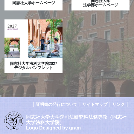
同志社大学
同志社大学ホームページ
法学部ホームページ
同志社大学法科大学院2027
デジタルパンフレット
｜
｜
｜
｜
証明書の発行について
サイトマップ
リンク
同志社大学大学院司法研究科法務専攻（同志社
大学法科大学院）
Logo Designed by gram