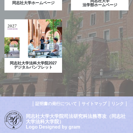
同志社大学
同志社大学ホームページ
法学部ホームページ
同志社大学法科大学院2027
デジタルパンフレット
｜
｜
｜
｜
証明書の発行について
サイトマップ
リンク
同志社大学大学院司法研究科法務専攻（同志社
大学法科大学院）
Logo Designed by gram