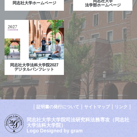
同志社大学
同志社大学ホームページ
法学部ホームページ
同志社大学法科大学院2027
デジタルパンフレット
｜
｜
｜
｜
証明書の発行について
サイトマップ
リンク
同志社大学大学院司法研究科法務専攻（同志社
大学法科大学院）
Logo Designed by gram