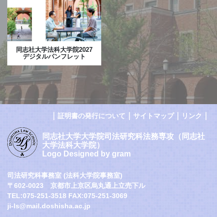
同志社大学法科大学院2027
デジタルパンフレット
｜
｜
｜
｜
証明書の発行について
サイトマップ
リンク
同志社大学大学院司法研究科法務専攻（同志社
大学法科大学院）
Logo Designed by gram
司法研究科事務室 (法科大学院事務室)
〒602-0023 京都市上京区烏丸通上立売下ル
TEL:075-251-3518 FAX:075-251-3069
ji-ls@mail.doshisha.ac.jp