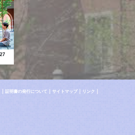
27
｜
｜
｜
｜
証明書の発行について
サイトマップ
リンク