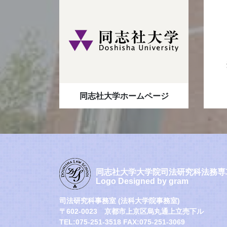
同志社大学ホームページ
同志社大学大学院司法研究科法務専
Logo Designed by gram
司法研究科事務室 (法科大学院事務室)
〒602-0023 京都市上京区烏丸通上立売下ル
TEL:075-251-3518 FAX:075-251-3069