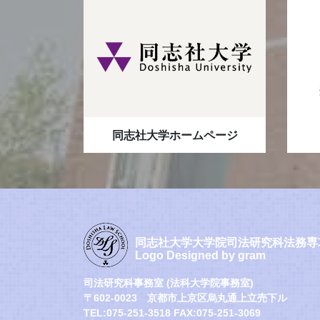
同志社大学ホームページ
同志社大学大学院司法研究科法務専
Logo Designed by gram
司法研究科事務室 (法科大学院事務室)
〒602-0023 京都市上京区烏丸通上立売下ル
TEL:075-251-3518 FAX:075-251-3069