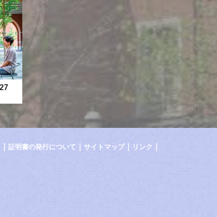
27
｜
｜
｜
｜
証明書の発行について
サイトマップ
リンク