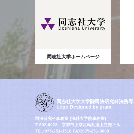
同志社大学ホームページ
同志社大学大学院司法研究科法務専
Logo Designed by gram
司法研究科事務室 (法科大学院事務室)
〒602-0023 京都市上京区烏丸通上立売下ル
TEL:075-251-3518 FAX:075-251-3069