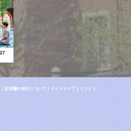
27
｜
｜
｜
｜
証明書の発行について
サイトマップ
リンク