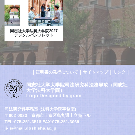
同志社大学法科大学院2027
デジタルパンフレット
｜
｜
｜
｜
証明書の発行について
サイトマップ
リンク
同志社大学大学院司法研究科法務専攻（同志社
大学法科大学院）
Logo Designed by gram
司法研究科事務室 (法科大学院事務室)
〒602-0023 京都市上京区烏丸通上立売下ル
TEL:075-251-3518 FAX:075-251-3069
ji-ls@mail.doshisha.ac.jp