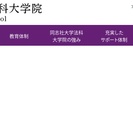
同志社大学法科
充実した
教育体制
大学院の強み
サポート体制
k_yokota