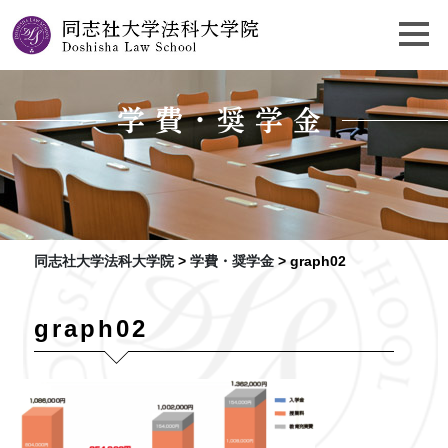
学費・奨学金
同志社大学法科大学院
>
学費・奨学金
>
graph02
graph02