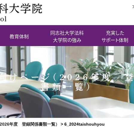
同志社大学法科
充実した
教育体制
大学院の強み
サポート体制
向けページ（2026年度 
書類一覧）
2026年度 登録関係書類一覧）
>
6_2024taishouhyou