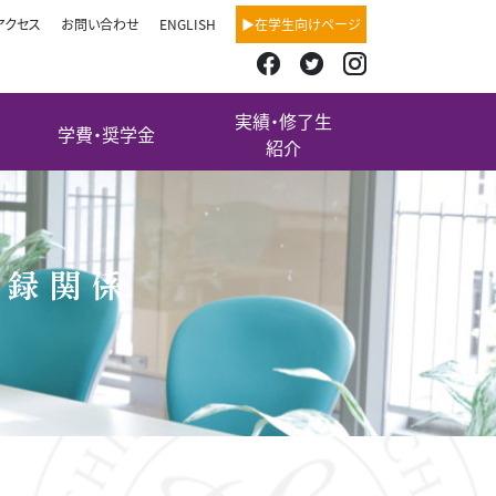
アクセス
お問い合わせ
ENGLISH
▶在学生向けページ
実績・修了生
学費・奨学金
紹介
登録関係