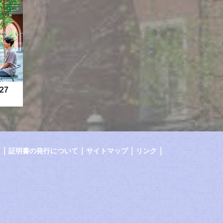
27
｜
｜
｜
｜
証明書の発行について
サイトマップ
リンク