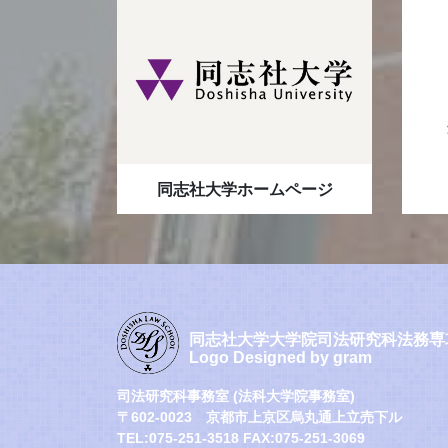
同志社大学ホームページ
同志社大学大学院司法研究科法務専
Logo Designed by gram
司法研究科事務室 (法科大学院事務室)
〒602-0023 京都市上京区烏丸通上立売下ル
TEL:075-251-3518 FAX:075-251-3069