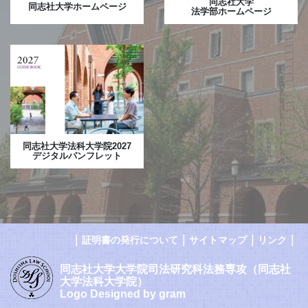
同志社大学
同志社大学ホームページ
法学部ホームページ
同志社大学法科大学院2027
デジタルパンフレット
｜
｜
｜
｜
証明書の発行について
サイトマップ
リンク
同志社大学大学院司法研究科法務専攻（同志社
大学法科大学院）
Logo Designed by gram