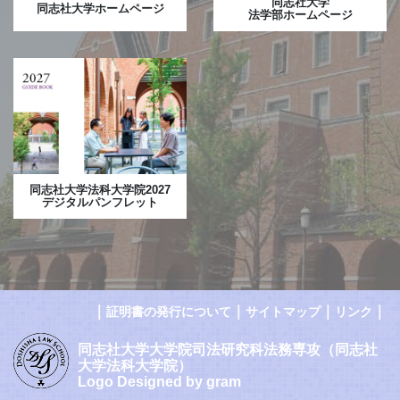
同志社大学
同志社大学ホームページ
法学部ホームページ
同志社大学法科大学院2027
デジタルパンフレット
｜
｜
｜
｜
証明書の発行について
サイトマップ
リンク
同志社大学大学院司法研究科法務専攻（同志社
大学法科大学院）
Logo Designed by gram