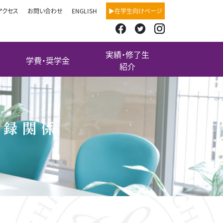
アクセス
お問い合わせ
ENGLISH
▶在学生向けページ
実績・修了生
学費・奨学金
紹介
登録関係