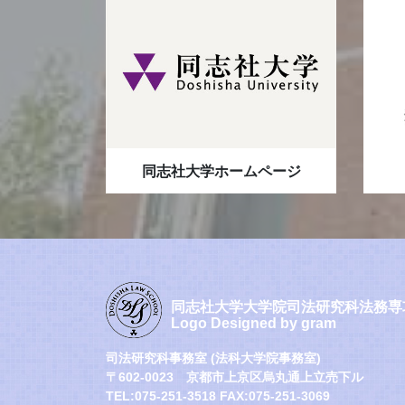
同志社大学ホームページ
同志社大学大学院司法研究科法務専
Logo Designed by gram
司法研究科事務室 (法科大学院事務室)
〒602-0023 京都市上京区烏丸通上立売下ル
TEL:075-251-3518 FAX:075-251-3069