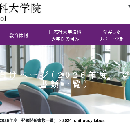
同志社大学法科
充実した
教育体制
大学院の強み
サポート体制
向けページ（2026年度 
書類一覧）
2026年度 登録関係書類一覧）
>
2024_shihousyllabus