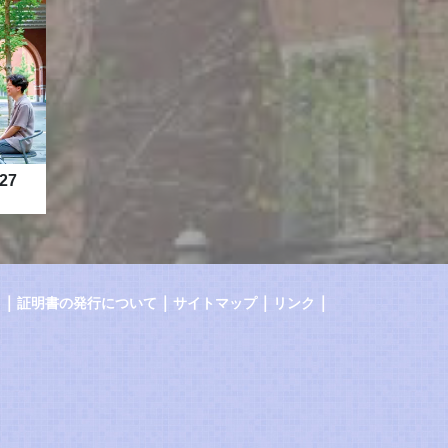
27
｜
｜
｜
｜
証明書の発行について
サイトマップ
リンク