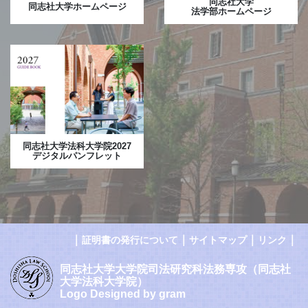
同志社大学
同志社大学ホームページ
法学部ホームページ
同志社大学法科大学院2027
デジタルパンフレット
｜
｜
｜
｜
証明書の発行について
サイトマップ
リンク
同志社大学大学院司法研究科法務専攻（同志社
大学法科大学院）
Logo Designed by gram