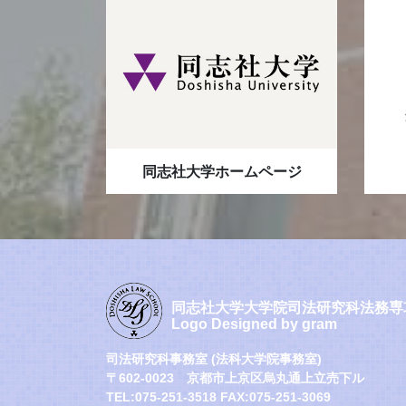
同志社大学ホームページ
同志社大学大学院司法研究科法務専
Logo Designed by gram
司法研究科事務室 (法科大学院事務室)
〒602-0023 京都市上京区烏丸通上立売下ル
TEL:075-251-3518 FAX:075-251-3069