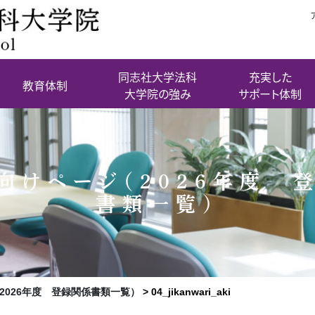
同志社大学法科
充実した
教育体制
大学院の強み
サポート体制
向けページ（2026年度 
書類一覧）
2026年度 登録関係書類一覧）
>
04_jikanwari_aki