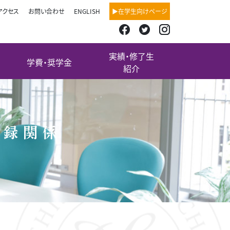
アクセス
お問い合わせ
ENGLISH
▶在学生向けページ
実績・修了生
学費・奨学金
紹介
登録関係