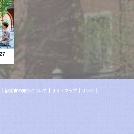
27
｜
｜
｜
｜
証明書の発行について
サイトマップ
リンク