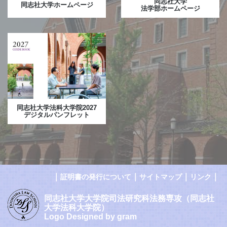
同志社大学
同志社大学ホームページ
法学部ホームページ
同志社大学法科大学院2027
デジタルパンフレット
｜
｜
｜
｜
証明書の発行について
サイトマップ
リンク
同志社大学大学院司法研究科法務専攻（同志社
大学法科大学院）
Logo Designed by gram