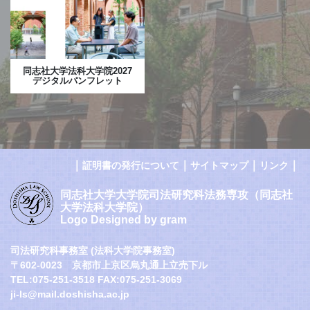
同志社大学法科大学院2027
デジタルパンフレット
｜
｜
｜
｜
証明書の発行について
サイトマップ
リンク
同志社大学大学院司法研究科法務専攻（同志社
大学法科大学院）
Logo Designed by gram
司法研究科事務室 (法科大学院事務室)
〒602-0023 京都市上京区烏丸通上立売下ル
TEL:075-251-3518 FAX:075-251-3069
ji-ls@mail.doshisha.ac.jp