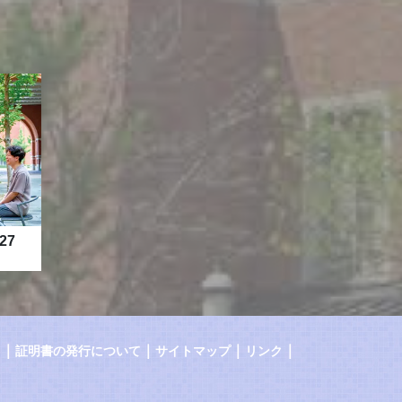
27
｜
｜
｜
｜
証明書の発行について
サイトマップ
リンク