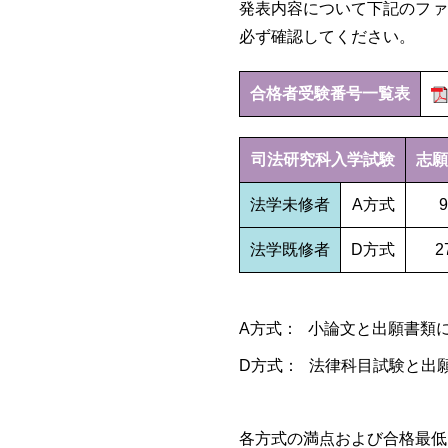
発表内容について下記のファ
必ず確認してください。
合格者受験番号一覧表
司法研究科入学試験
志願
法学未修者
A方式
9
法学既修者
D方式
2
A方式：
小論文と出願書類
D方式：
法律科目試験と出
各方式の満点および合格最低