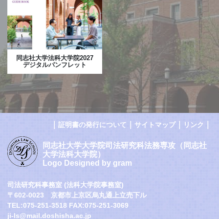
同志社大学法科大学院2027
デジタルパンフレット
｜
｜
｜
｜
証明書の発行について
サイトマップ
リンク
同志社大学大学院司法研究科法務専攻（同志社
大学法科大学院）
Logo Designed by gram
司法研究科事務室 (法科大学院事務室)
〒602-0023 京都市上京区烏丸通上立売下ル
TEL:075-251-3518 FAX:075-251-3069
ji-ls@mail.doshisha.ac.jp