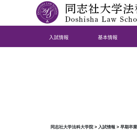
入試情報
基本情報
早期卒
学に関す
同志社大学法科大学院
>
入試情報
>
早期卒業