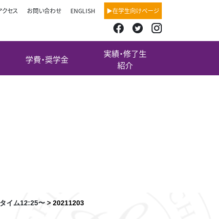
アクセス
お問い合わせ
ENGLISH
▶在学生向けページ
実績・修了生
学費・奨学金
紹介
科への進
ンチタイム
イム12:25〜
>
20211203