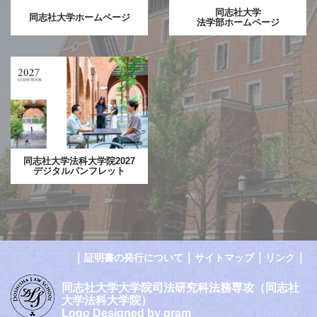
同志社大学
同志社大学ホームページ
法学部ホームページ
同志社大学法科大学院2027
デジタルパンフレット
｜
｜
｜
｜
証明書の発行について
サイトマップ
リンク
同志社大学大学院司法研究科法務専攻（同志社
大学法科大学院）
Logo Designed by gram