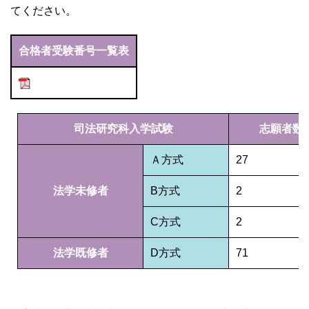
てください。
合格者受験番号一覧表
司法研究科入学試験
志願者数
Ａ方式
27
法学未修者
B方式
2
C方式
2
法学既修者
D方式
71