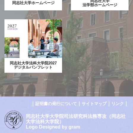
同志社大学
同志社大学ホームページ
法学部ホームページ
同志社大学法科大学院2027
デジタルパンフレット
｜
｜
｜
｜
証明書の発行について
サイトマップ
リンク
同志社大学大学院司法研究科法務専攻（同志社
大学法科大学院）
Logo Designed by gram