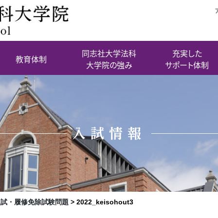
同志社大学法科
充実した
教育体制
大学院の強み
サポート体制
入試情報
入試・
履修免除試験問題
>
2022_keisohout3