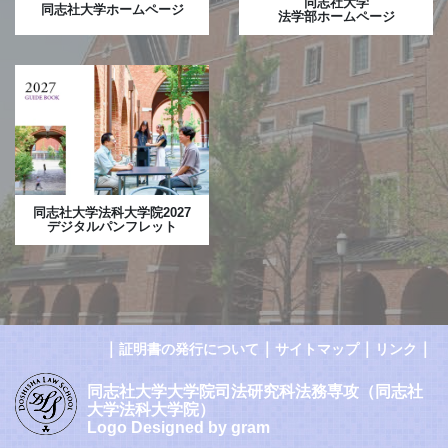
同志社大学
同志社大学ホームページ
法学部ホームページ
同志社大学法科大学院2027
デジタルパンフレット
｜
｜
｜
｜
証明書の発行について
サイトマップ
リンク
同志社大学大学院司法研究科法務専攻（同志社
大学法科大学院）
Logo Designed by gram