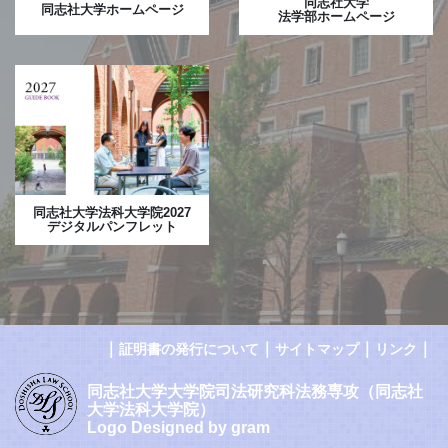
同志社大学
同志社大学ホームページ
法学部ホームページ
同志社大学法科大学院2027
デジタルパンフレット
｜
｜
｜
｜
証明書の発行について
サイトマップ
リンク
同志社大学大学院司法研究科法務専攻（同志社
大学法科大学院）
Logo Designed by gram