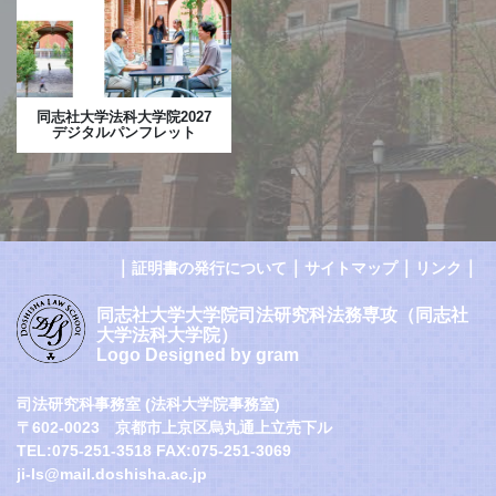
同志社大学法科大学院2027
デジタルパンフレット
｜
｜
｜
｜
証明書の発行について
サイトマップ
リンク
同志社大学大学院司法研究科法務専攻（同志社
大学法科大学院）
Logo Designed by gram
司法研究科事務室 (法科大学院事務室)
〒602-0023 京都市上京区烏丸通上立売下ル
TEL:075-251-3518 FAX:075-251-3069
ji-ls@mail.doshisha.ac.jp