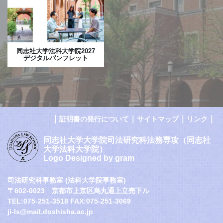
同志社大学法科大学院2027
デジタルパンフレット
｜
｜
｜
｜
証明書の発行について
サイトマップ
リンク
同志社大学大学院司法研究科法務専攻（同志社
大学法科大学院）
Logo Designed by gram
司法研究科事務室 (法科大学院事務室)
〒602-0023 京都市上京区烏丸通上立売下ル
TEL:075-251-3518 FAX:075-251-3069
ji-ls@mail.doshisha.ac.jp