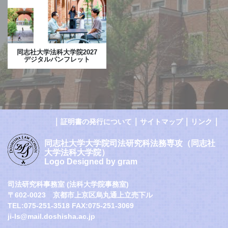
同志社大学法科大学院2027
デジタルパンフレット
｜
｜
｜
｜
証明書の発行について
サイトマップ
リンク
同志社大学大学院司法研究科法務専攻（同志社
大学法科大学院）
Logo Designed by gram
司法研究科事務室 (法科大学院事務室)
〒602-0023 京都市上京区烏丸通上立売下ル
TEL:075-251-3518 FAX:075-251-3069
ji-ls@mail.doshisha.ac.jp